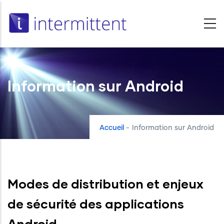
Aller
au
contenu
principal
Information sur Android
Accueil
-
Information sur Android
Modes de distribution et enjeux
de sécurité des applications
Android